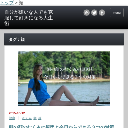
トップ
>
顔
menu
タグ：顔
2015-10-12
健康
むくみ
,
朝
,
顔
朝の顔のむくみの原因と今日からできる３つの対策