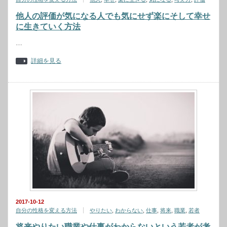
他人の評価が気になる人でも気にせず楽にそして幸せ
に生きていく方法
…
詳細を見る
2017-10-12
自分の性格を変える方法
やりたい
,
わからない
,
仕事
,
将来
,
職業
,
若者
将来やりたい職業や仕事がわからないという若者が考