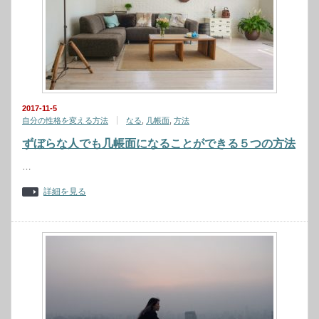
2017-11-5
自分の性格を変える方法
なる
,
几帳面
,
方法
ずぼらな人でも几帳面になることができる５つの方法
…
詳細を見る