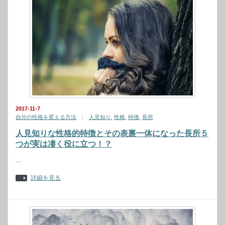
2017-11-7
自分の性格を変える方法
人見知り
,
性格
,
特徴
,
長所
人見知りな性格的特徴とその表裏一体になった長所５
つが実は凄く役に立つ！？
…
詳細を見る