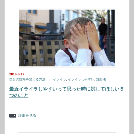
2019-3-17
自分の性格を変える方法
イライラ
,
イライラしやすい
,
対処法
最近イライラしやすいって思った時に試してほしい５
つのこと
…
詳細を見る