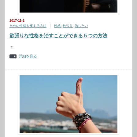
2017-11-2
自分の性格を変える方法
性格
,
欲張り
,
治したい
欲張りな性格を治すことができる５つの方法
…
詳細を見る