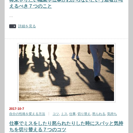
えるべき７つのこと
…
詳細を見る
2017-10-7
自分の性格を変える方法
コツ
,
ミス
,
仕事
,
切り替え
,
怒られる
,
気持ち
仕事でミスをしたり怒られたりした時にスパッと気持
ちを切り替える７つのコツ