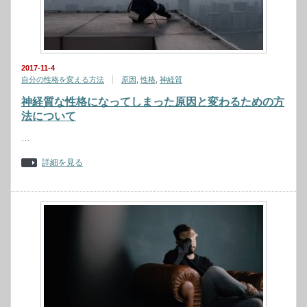
2017-11-4
自分の性格を変える方法
原因
,
性格
,
神経質
神経質な性格になってしまった原因と変わるための方
法について
…
詳細を見る