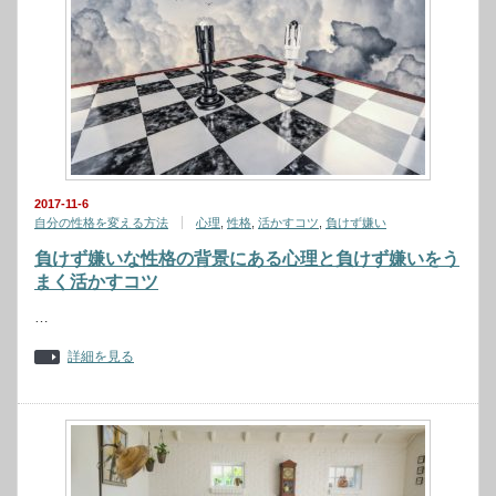
2017-11-6
自分の性格を変える方法
心理
,
性格
,
活かすコツ
,
負けず嫌い
負けず嫌いな性格の背景にある心理と負けず嫌いをう
まく活かすコツ
…
詳細を見る