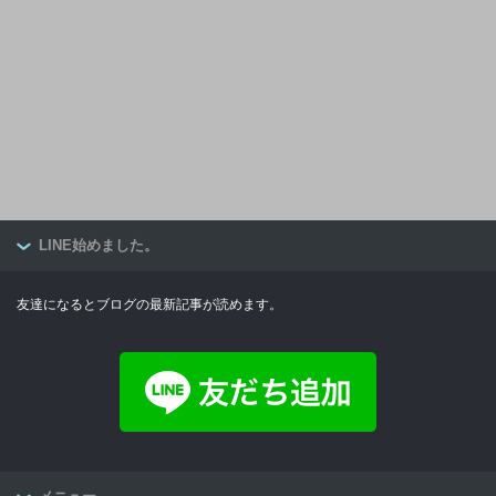
LINE始めました。
友達になるとブログの最新記事が読めます。