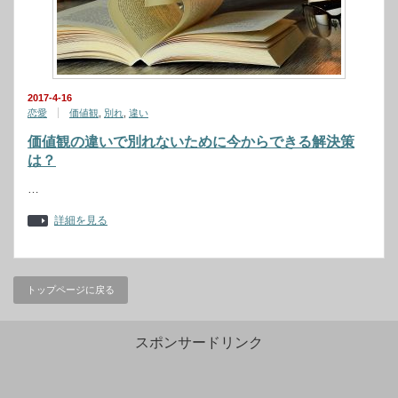
2017-4-16
恋愛
価値観
,
別れ
,
違い
価値観の違いで別れないために今からできる解決策
は？
…
詳細を見る
トップページに戻る
スポンサードリンク