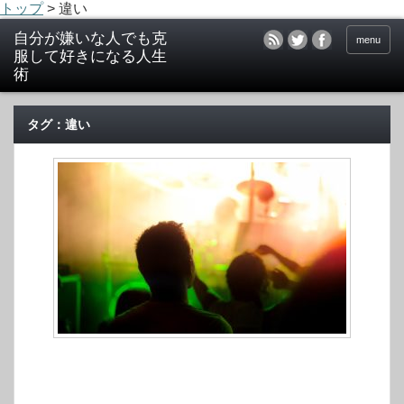
トップ
>
違い
menu
タグ：違い