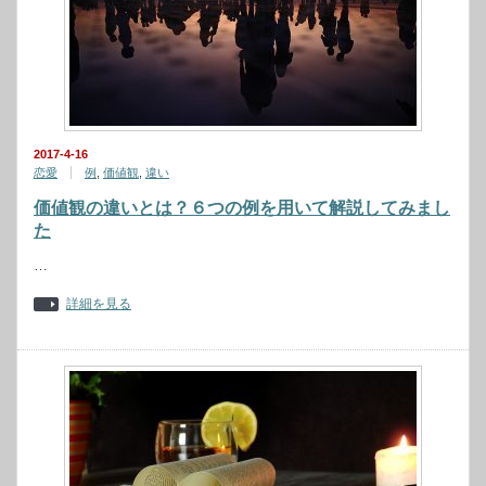
2017-4-16
恋愛
例
,
価値観
,
違い
価値観の違いとは？６つの例を用いて解説してみまし
た
…
詳細を見る