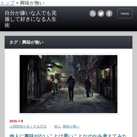
トップ
>
興味が無い
menu
タグ：興味が無い
2015-7-8
人間関係を良くする方法
他人
,
興味が無い
他人に興味がないことは悪いことなのかを考えてみた