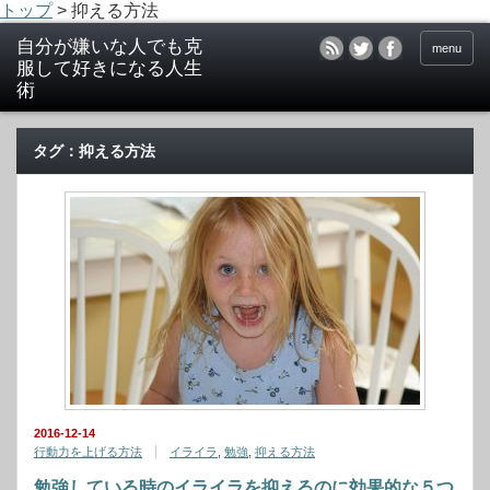
トップ
>
抑える方法
menu
タグ：抑える方法
2016-12-14
行動力を上げる方法
イライラ
,
勉強
,
抑える方法
勉強している時のイライラを抑えるのに効果的な５つ