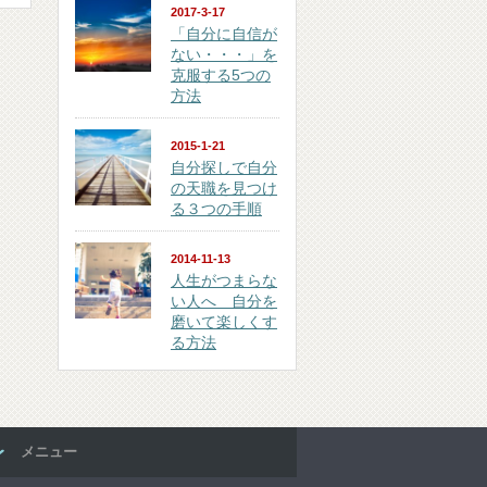
2017-3-17
「自分に自信が
ない・・・」を
克服する5つの
方法
2015-1-21
自分探しで自分
の天職を見つけ
る３つの手順
2014-11-13
人生がつまらな
い人へ 自分を
磨いて楽しくす
る方法
メニュー