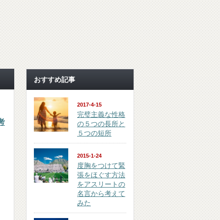
おすすめ記事
2017-4-15
完璧主義な性格
考
の５つの長所と
５つの短所
2015-1-24
度胸をつけて緊
張をほぐす方法
をアスリートの
名言から考えて
みた