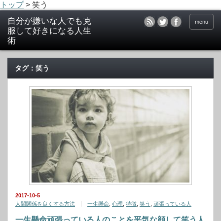
トップ
>
笑う
menu
タグ：笑う
2017-10-5
人間関係を良くする方法
一生懸命
,
心理
,
特徴
,
笑う
,
頑張っている人
一生懸命頑張っている人のことを平気な顔して笑う人