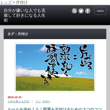
トップ
>
片付け
menu
タグ：片付け
2014-12-14
人生を変える方法
コツ
,
片付け
ルールを決めよう！部屋を片付けるための３つのコツ