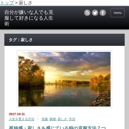
トップ
>
寂しさ
menu
タグ：寂しさ
2017-10-11
人生を変える方法
克服
,
孤独
,
寂しさ
,
方法
孤独感・寂しさを感じている時の克服方法７つ