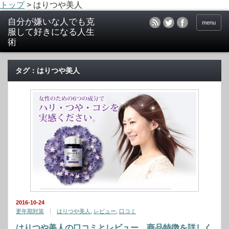
トップ
>
はりつや美人
menu
タグ：はりつや美人
2016-10-24
更年期対策
はりつや美人
,
レビュー
,
口コミ
はりつや美人の口コミとレビュー、商品特徴を詳しく