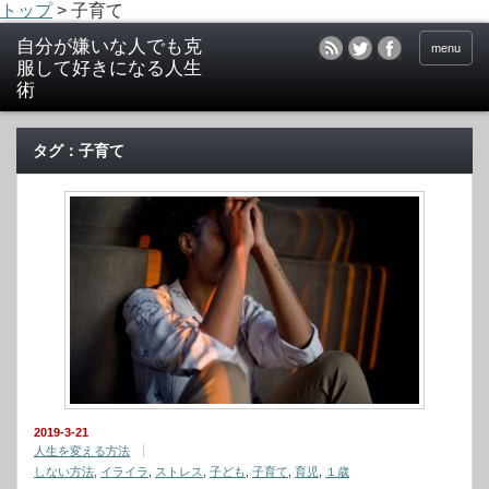
トップ
>
子育て
menu
タグ：子育て
2019-3-21
人生を変える方法
しない方法
,
イライラ
,
ストレス
,
子ども
,
子育て
,
育児
,
１歳