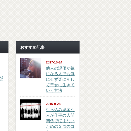
おすすめ記事
2017-10-14
他人の評価が気
になる人でも気
が
にせず楽にそし
て幸せに生きて
いく方法
2016-9-23
引っ込み思案な
人が仕事の人間
関係で悩まない
ための３つのコ