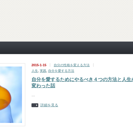
2015-1-15
自分の性格を変える方法
人生
,
実践
,
自分を愛する方法
自分を愛するためにやるべき４つの方法と人生
変わった話
…
詳細を見る