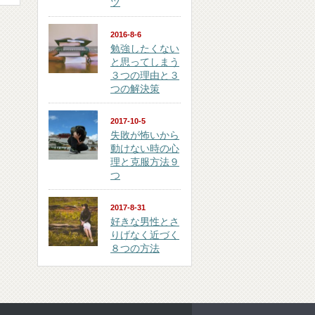
ツ
2016-8-6
勉強したくない
と思ってしまう
３つの理由と３
つの解決策
2017-10-5
失敗が怖いから
動けない時の心
理と克服方法９
つ
2017-8-31
好きな男性とさ
りげなく近づく
８つの方法